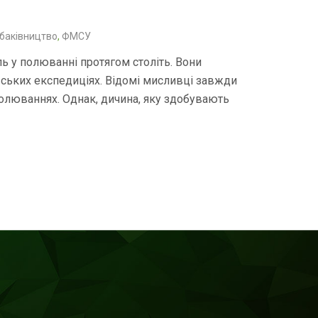
баківництво
,
ФМСУ
ь у полюванні протягом століть. Вони
ських експедиціях. Відомі мисливці завжди
полюваннях. Однак, дичина, яку здобувають