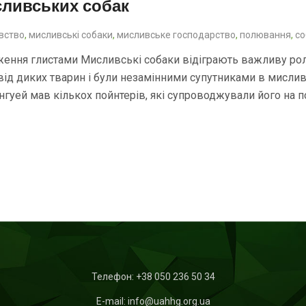
сливських собак
вство
,
мисливські собаки
,
мисливське господарство
,
полювання
,
со
ження глистами Мисливські собаки відіграють важливу рол
ід диких тварин і були незамінними супутниками в мислив
інгуей мав кількох пойнтерів, які супроводжували його на 
Телефон:
+38 050 236 50 34
E-mail: info@uahhg.org.ua