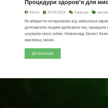
Процедури здоров’я для ми
Admin
29/09/2024
0 відгуки
мисли
Як вберегти чотирилапих від небезпеки зара
допомагали людям здобувати їжу, захищали в
цінували своїх собак. Наприклад, Ернест Хем
мисливці, може …
ДЕТАЛЬНІШЕ