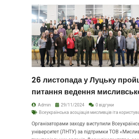
26 листопада у Луцьку прой
питання ведення мисливсько
Admin
29/11/2024
0 відгуки
Всеукраїнська асоціація мисливців іта користув
Організаторами заходу виступили Всеукраїнс
університет (ЛНТУ) за підтримки ТОВ «Мислив