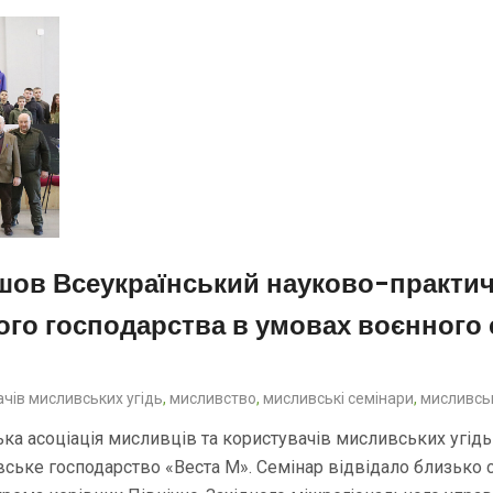
шов Всеукраїнський науково-практич
го господарства в умовах воєнного 
ачів мисливських угідь
,
мисливство
,
мисливські семінари
,
мисливсь
ька асоціація мисливців та користувачів мисливських угід
ське господарство «Веста М». Семінар відвідало близько с