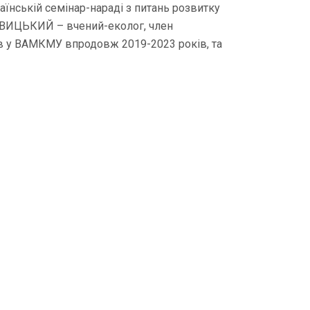
їнській семінар-нараді з питань розвитку
НОВИЦЬКИЙ – вчений-еколог, член
ав у ВАМКМУ впродовж 2019-2023 років, та