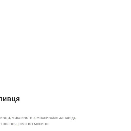
сливця
ливця
,
мисливство
,
мисливські заповіді
,
лювання
,
релігія і мсливці