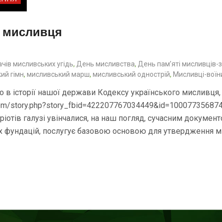
о мисливця
ачів мисливських угідь
,
День мисливства
,
День пам’яті мисливців-з
ий гімн
,
мисливський марш
,
мисливський однострій
,
Мисливці-воїн
 в історії нашої держави Кодексу українського мисливця,
com/story.php?story_fbid=422207767034449&id=100077356874
тріотів галузі увінчалися, на наш погляд, сучасним докуме
х фундацій, послугує базовою основою для утвердження м