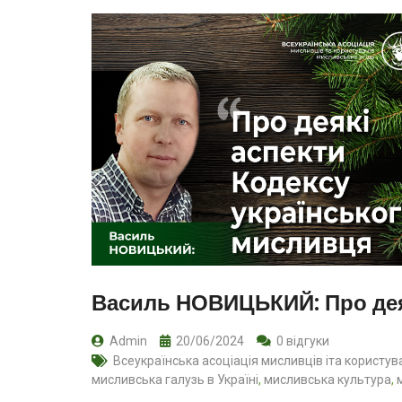
Василь НОВИЦЬКИЙ: Про деяк
Admin
20/06/2024
0 відгуки
Всеукраїнська асоціація мисливців іта користув
мисливська галузь в Україні
,
мисливська культура
,