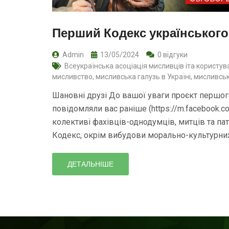
Перший Кодекс українськог
Admin
13/05/2024
0 відгуки
Всеукраїнська асоціація мисливців іта користув
мисливство
,
мисливська галузь в Україні
,
мисливськ
Шановні друзі До вашої уваги проєкт першого
повідомляли вас раніше (https://m.facebook.
колективі фахівців-однодумців, митців та па
Кодекс, окрім вибудови морально-культурни
ДЕТАЛЬНІШЕ