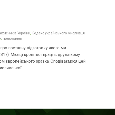
ахисників України
,
Кодекс українського мисливця
,
и
,
полювання
 про поетапну підготовку якого ми
817). Місяці кропіткої праці в дружньому
нтом європейського зразка. Сподіваємося цей
исливської …