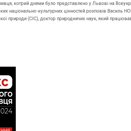
ивця, котрий днями було представлено у Львові на Всеукра
ьких національно-культурних цінностей розповів Василь 
кої природи (СІС), доктор природничих наук, який працюв