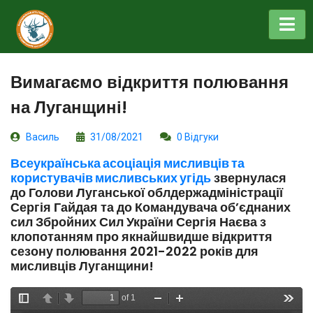
Вимагаємо відкриття полювання
на Луганщині!
Василь
31/08/2021
0 Відгуки
Всеукраїнська асоціація мисливців та
користувачів мисливських угідь
звернулася
до Голови Луганської облдержадміністрації
Сергія Гайдая та до Командувача об’єднаних
сил Збройних Сил України Сергія Наєва з
клопотанням про якнайшвидше відкриття
сезону полювання 2021-2022 років для
мисливців Луганщини!