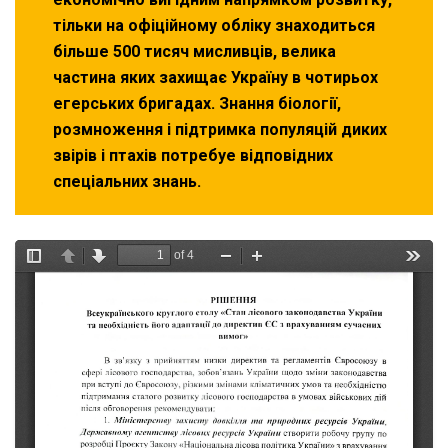
тiльки на офiцiйному облiку знаходиться
бiльше 500 тисяч мисливцiв, велика
частина яких захищає Україну в чотирьох
егерських бригадах. Знання бiології,
розмноження i пiдтримка популяцiй диких
звірів i птахiв потребуе вiдповiдних
спецiальних знань.