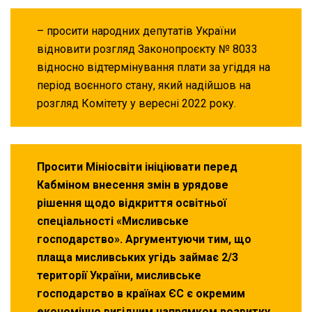
– просити народних депутатів України
відновити розгляд Законопроєкту № 8033
відносно відтермінування плати за угіддя на
період воєнного стану, який надійшов на
розгляд Комітету у вересні 2022 року.
Просити Мініосвіти ініціювати перед
Кабміном внесення змiн в урядове
рiшення щодо вiдкриття освiтньої
спецiальностi «Мисливське
господарство». Арrументуючи тим, що
плаща мисливських угiдь займає 2/3
територiї України, мисливське
господарство в країнах ЄС є окремим
економiчно вигiдним напрямком розвитку,