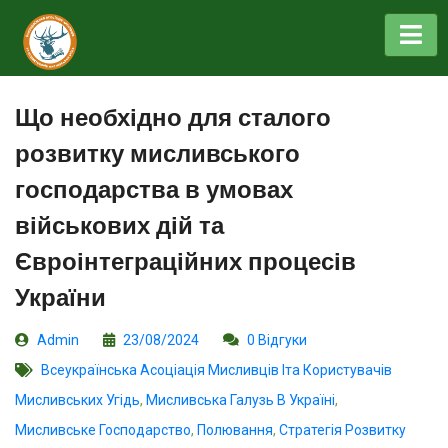
Що необхідно для сталого
розвитку мисливського
господарства в умовах
військових дій та
Євроінтеграційних процесів
України
Admin
23/08/2024
0 Відгуки
Всеукраїнська Асоціація Мисливців Іта Користувачів
Мисливських Угідь
,
Мисливська Галузь В Україні
,
Мисливське Господарство
,
Полювання
,
Стратегія Розвитку