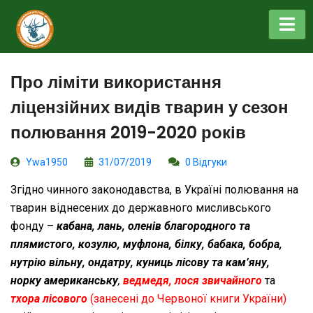
Про ліміти використання
ліцензійних видів тварин у сезон
полювання 2019-2020 років
Ywa1950
31/07/2019
0 Відгуки
Згідно чинного законодавства, в Україні полювання на
тварин віднесених до державного мисливського
фонду –
кабана, лань, оленів благородного та
плямистого, козулю, муфлона, білку, бабака, бобра,
нутрію вільну, ондатру, куниць лісову та кам’яну,
норку американську
,
ведмедя, лося звичайного
та
тхора лісового
(занесені до Червоної книги України)