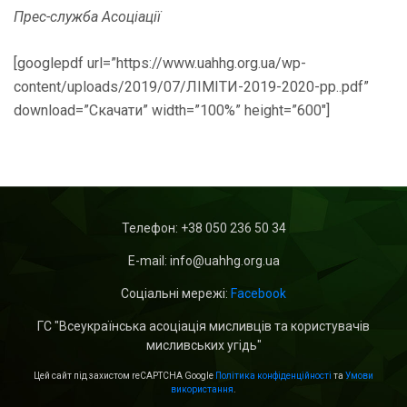
Прес-служба Асоціації
[googlepdf url=”https://www.uahhg.org.ua/wp-
content/uploads/2019/07/ЛІМІТИ-2019-2020-рр..pdf”
download=”Скачати” width=”100%” height=”600″]
Телефон:
+38 050 236 50 34
E-mail: info@uahhg.org.ua
Cоціальні мережі:
Facebook
ГС "Всеукраїнська асоціація мисливців та користувачів
мисливських угідь"
Цей сайт під захистом reCAPTCHA Google
Політика конфіденційності
та
Умови
використання
.