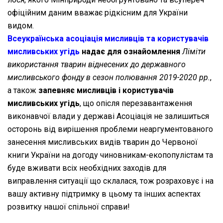
офіційним даним вважає рідкісним для України
видом.
Всеукраїнська асоціація мисливців та користувачів
мисливських угідь
надає для ознайомлення
Ліміти
використання тварин віднесених до державного
мисливського фонду в сезон полювання 2019-2020 рр.
,
а також
запевняє мисливців і користувачів
мисливських угідь
, що опісля перезавантаження
виконавчої влади у державі Асоціація не залишиться
осторонь від вирішення проблеми неаргументованого
занесення мисливських видів тварин до Червоної
книги України на догоду чиновникам-екопопулістам та
буде вживати всіх необхідних заходів для
виправлення ситуації що склалася, тож розраховує і на
вашу активну підтримку в цьому та інших аспектах
розвитку нашої спільної справи!