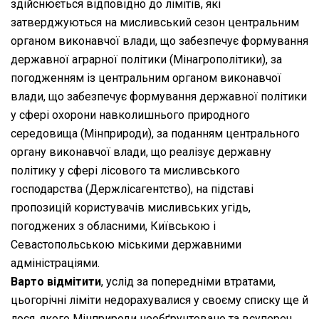
здійснюється відповідно до лімітів, які
затверджуються на мисливський сезон центральним
органом виконавчої влади, що забезпечує формування
державної аграрної політики (Мінагрополітики), за
погодженням із центральним органом виконавчої
влади, що забезпечує формування державної політики
у сфері охорони навколишнього природного
середовища (Мінприроди), за поданням центрального
органу виконавчої влади, що реалізує державну
політику у сфері лісового та мисливського
господарства (Держлісагентство), на підставі
пропозицій користувачів мисливських угідь,
погоджених з обласними, Київською і
Севастопольською міськими державними
адміністраціями.
Варто відмітити
, услід за попередніми втратами,
цьогорічні ліміти недорахувалися у своєму списку ще й
лося, якого Мінприроди необґрунтовано та всупереч