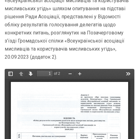
«Всеукраїнської асоціації мисливців та користувачів
мисливських угідь» шляхом опитування на підставі
рішення Ради Асоціації, представлені у Відомості
обліку результатів голосування делегатів щодо
конкретних питань, розглянутих на Позачерговому
з’їзді Громадської спілки «Всеукраїнської асоціації
мисливців та користувачів мисливських угідь»,
20.09.2023 (додаток 2).