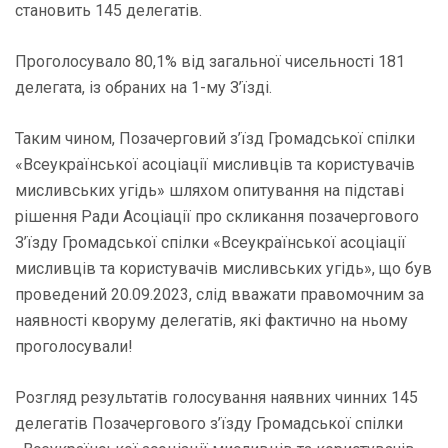
становить 145 делегатів.
Проголосувало 80,1% від загальної чисельності 181
делегата, із обраних на 1-му З’їзді.
Таким чином, Позачерговий з’їзд Громадської спілки
«Всеукраїнської асоціації мисливців та користувачів
мисливських угідь» шляхом опитування на підставі
рішення Ради Асоціації про скликання позачергового
З’їзду Громадської спілки «Всеукраїнської асоціації
мисливців та користувачів мисливських угідь», що був
проведений 20.09.2023, слід вважати правомочним за
наявності кворуму делегатів, які фактично на ньому
проголосували!
Розгляд результатів голосування наявних чинних 145
делегатів Позачергового з’їзду Громадської спілки