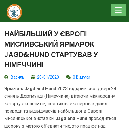
НАЙБІЛЬШИЙ У ЄВРОПІ
МИСЛИВСЬКИЙ ЯРМАРОК
JAGD&HUND СТАРТУВАВ У
НІМЕЧЧИНІ
Василь
28/01/2023
0 Відгуки
Ярмарок
Jagd and Hund 2023
відкрив свої двері 24
січня в Дортмунді (Німеччина) вітаючи міжнародну
когорту експонатів, політиків, експертів з дикої
природи та відвідувачів найбільшої в Європі
мисливської виставки.
Jagd and Hund
проводиться
щороку з метою об’єднати тих, хто працює над