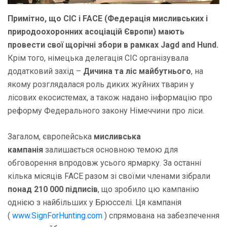
Примітно, що CIC і FACE (Федерація мисливських і
природоохоронних асоціацій Європи) мають
провести свої щорічні збори в рамках Jagd and Hund.
Крім того, німецька делегація CIC організувала
додатковий захід –
Дичина та ліс майбутнього
, на
якому розглядалася роль диких жуйних тварин у
лісових екосистемах, а також надано інформацію про
реформу Федерального закону Німеччини про ліси.
Загалом, європейська
мисливська
кампанія
залишається основною темою для
обговорення впродовж усього ярмарку. За останні
кілька місяців FACE разом зі своїми членами зібрали
понад 210 000 підписів
, що зробило цю кампанію
однією з найбільших у Брюсселі. Ця кампанія
(
www.SignForHunting.com
) спрямована на забезпечення