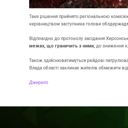
Таке рішення прийнято регіональною комісією 
керівництвом заступника голови облдержадм
Відповідно до протоколу засідання Херсонсь
межах, що граничить з ними,
до зниження к
Також здійснюватимуться рейдові патрулюва
Влада області закликає жителів обмежити від
Джерело