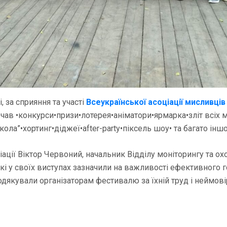
, за сприяння та участі
Всеукраїнської асоціації мисливців
ав •конкурси•призи•лотерея•аніматори•ярмарка•зліт всіх м
ола”•хортинг•діджеї•after-party•піксель шоу• та багато інш
іації Віктор Червоний, начальник Відділу моніторингу та
кі у своїх виступах зазначили на важливості ефективного 
дякували організаторам фестивалю за їхній труд і неймові