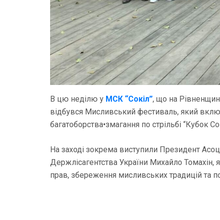
В цю неділю у
МСК “Сокіл”
, що на Рівненщині
відбувся Мисливський фестиваль, який включ
багатоборства•змагання по стрільбі “Кубок Сок
На заході зокрема виступили Президент Асоц
Держлісагентства України Михайло Томахін, я
прав, збереження мисливських традицій та по