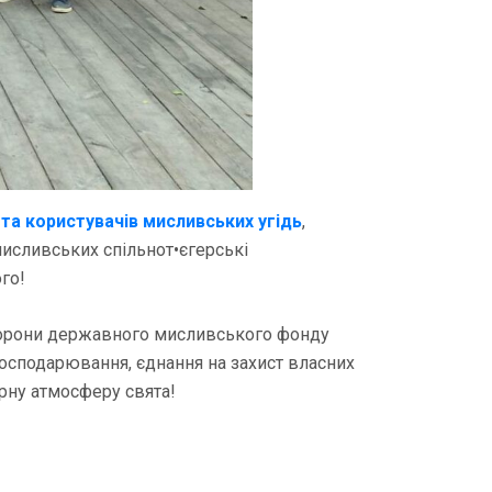
 та користувачів мисливських угідь
,
исливських спільнот•єгерські
ого!
 охорони державного мисливського фонду
господарювання, єднання на захист власних
рну атмосферу свята!