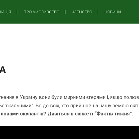
ІАЦІЯ
ПРО МИСЛИВСТВО
ЧЛЕНСТВО
НОВИНИ
А
ення в Україну вони були мирними єгерями і, якщо полювал
“Безжальними”. Бо до всіх, хто прийшов на нашу землю сіяти
оловами окупантів? Дивіться в сюжеті “Фактів тижня”.