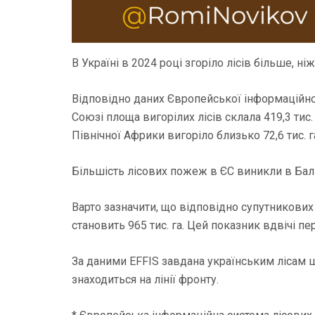
В
Україні в 2024 році згоріло лісів більше, н
Відповідно даних Європейської інформаційної 
Союзі площа вигорілих лісів склала 419,3 тис
Північної Африки вигоріло близько 72,6 тис. га
Більшість лісових пожеж в ЄС виникли в Балк
Варто зазначити, що відповідно супутникових 
становить 965 тис. га. Цей показник вдвічі п
За даними EFFIS завдана українським лісам 
знаходиться на лінії фронту.