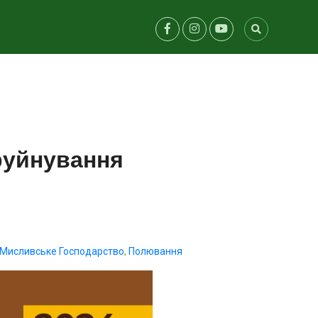
 руйнування
Мисливське Господарство
,
Полювання