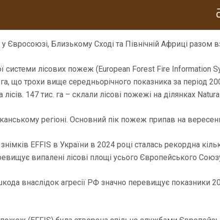
іж у Євросоюзі, Близькому Сході та Північній Африці разом в
системи лісових пожеж (European Forest Fire Information S
. га, що трохи вище середньорічного показника за період 20
 лісів. 147 тис. га – склали лісові пожежі на ділянках Natura
анському регіоні. Основний пік пожеж припав на вересень, 
знімків EFFIS в України в 2024 році сталась рекордна кільк
еревищує випалені лісові площі усього Європейського Союзу
шкода внаслідок агресії РФ значно перевищує показники 2