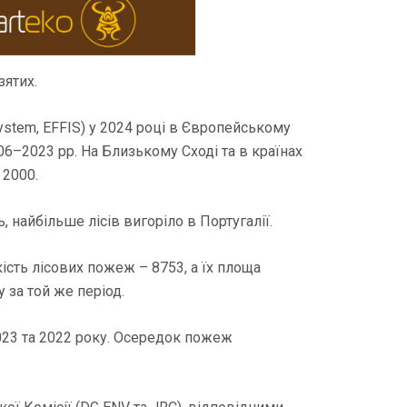
зятих.
ystem, EFFIS) у 2024 році в Європейському
06–2023 рр. На Близькому Сході та в країнах
 2000.
найбільше лісів вигоріло в Португалії.
ість лісових пожеж – 8753, а їх площа
 за той же період.
023 та 2022 року. Осередок пожеж