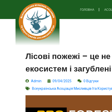
ГОЛОВНА
АСОЦ
Лісові пожежі – це н
екосистем і загублен
Admin
09/04/2025
0 Відгуки
Всеукраїнська Асоціація Мисливців Іта Користу