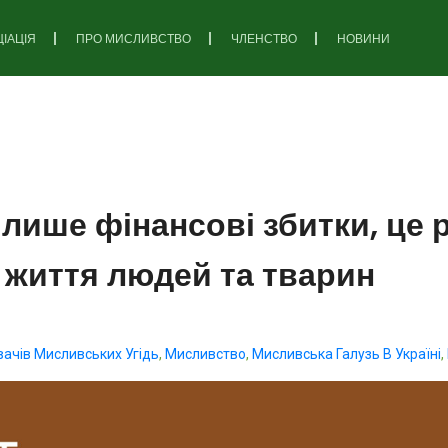
ІАЦІЯ
ПРО МИСЛИВСТВО
ЧЛЕНСТВО
НОВИНИ
е лише фінансові збитки, це
і життя людей та тварин
вачів Мисливських Угідь
,
Мисливство
,
Мисливська Галузь В Україні
,