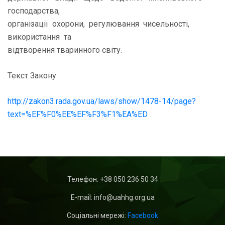
господарства,
організації охорони, регулювання чисельності,
використання та
відтворення тваринного світу.
Текст Закону.
http://zakon3.rada.gov.ua/laws/show/1478-14/page?
text=%EF%F0%EE%EF%F3%F1%EA%ED
Телефон:
+38 050 236 50 34
E-mail: info@uahhg.org.ua
Cоціальні мережі:
Facebook