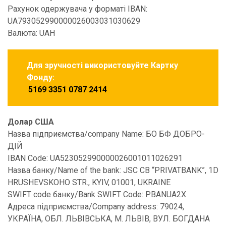
Рахунок одержувача у форматі IBAN:
UA793052990000026003031030629
Валюта: UAH
Для зручності використовуйте Картку
Фонду:
5169 3351 0787 2414
Долар США
Назва підприємства/company Name: БО БФ ДОБРО-
ДІЙ
IBAN Code: UA523052990000026001011026291
Назва банку/Name of the bank: JSC CB “PRIVATBANK”, 1D
HRUSHEVSKOHO STR., KYIV, 01001, UKRAINE
SWIFT code банку/Bank SWIFT Code: PBANUA2X
Адреса підприємства/Company address: 79024,
УКРАЇНА, ОБЛ. ЛЬВІВСЬКА, М. ЛЬВІВ, ВУЛ. БОГДАНА