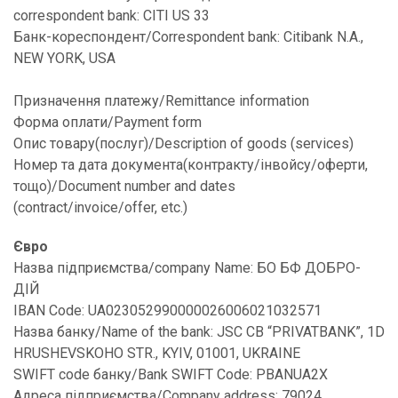
correspondent bank: CITI US 33
Банк-кореспондент/Correspondent bank: Citibank N.A.,
NEW YORK, USA
Призначення платежу/Remittance information
Форма оплати/Payment form
Опис товару(послуг)/Description of goods (services)
Номер та дата документа(контракту/інвойсу/оферти,
тощо)/Document number and dates
(contract/invoice/offer, etc.)
Євро
Назва підприємства/company Name: БО БФ ДОБРО-
ДІЙ
IBAN Code: UA023052990000026006021032571
Назва банку/Name of the bank: JSC CB “PRIVATBANK”, 1D
HRUSHEVSKOHO STR., KYIV, 01001, UKRAINE
SWIFT code банку/Bank SWIFT Code: PBANUA2X
Адреса підприємства/Company address: 79024,