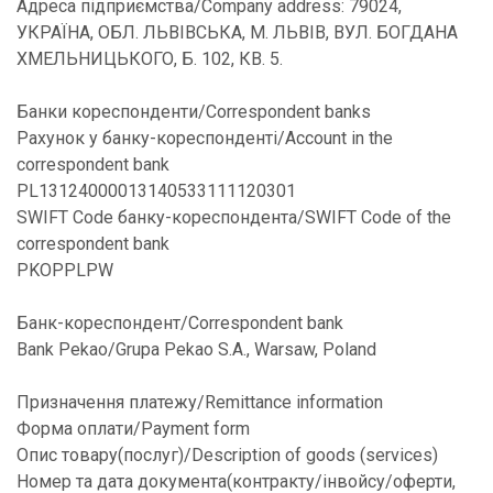
Адреса підприємства/Company address: 79024,
УКРАЇНА, ОБЛ. ЛЬВІВСЬКА, М. ЛЬВІВ, ВУЛ. БОГДАНА
ХМЕЛЬНИЦЬКОГО, Б. 102, КВ. 5.
Банки кореспонденти/Correspondent banks
Рахунок у банку-кореспонденті/Account in the
correspondent bank
PL13124000013140533111120301
SWIFT Code банку-кореспондента/SWIFT Code of the
correspondent bank
PKOPPLPW
Банк-кореспондент/Correspondent bank
Bank Pekao/Grupa Pekao S.A., Warsaw, Poland
Призначення платежу/Remittance information
Форма оплати/Payment form
Опис товару(послуг)/Description of goods (services)
Номер та дата документа(контракту/інвойсу/оферти,