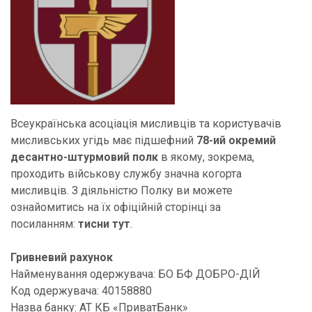
Всеукраїнська асоціація мисливців та користувачів
мисливських угідь має підшефний
78-ий окремий
десантно-штурмовий полк
в якому, зокрема,
проходить військову службу значна когорта
мисливців. З діяльністю Полку ви можете
ознайомитись на їх офіційній сторінці за
посиланням:
тисни тут
.
Гривневий рахунок
Найменування одержувача: БО БФ ДОБРО-ДІЙ
Код одержувача: 40158880
Назва банку: АТ КБ «ПриватБанк»