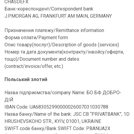
CHASDEFX
Банк-кореспондент/Correspondent bank
J.P.MORGAN AG, FRANKFURT AM MAIN, GERMANY
Призначення платежу/Remittance information
Форма оплати/Payment form
Опис товару(послуг)/Description of goods (services)
Номер та дата документа(контракту/інвойсу/оферти,
тощо)/Document number and dates
(contract/invoice/offer, etc.)
Польський злотий
Назва підприємства/company Name: БО БФ ДОБРО-
ДІЙ
IBAN Code: UA683052990000026007031030788
Назва банку/Name of the bank: JSC CB “PRIVATBANK”, 1D
HRUSHEVSKOHO STR., KYIV, 01001, UKRAINE
SWIFT code банку/Bank SWIFT Code: PBANUA2X