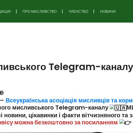
ІАЦІЯ
ПРО МИСЛИВСТВО
ЧЛЕНСТВО
НОВИНИ
ливського Telegram-канал
 –
Всеукраїнська асоціація мисливців та кор
ршого мисливського Telegram-каналу
М
 новини, цікавинки і факти вітчизняного та 
рвісу можна безкоштовно за посиланням