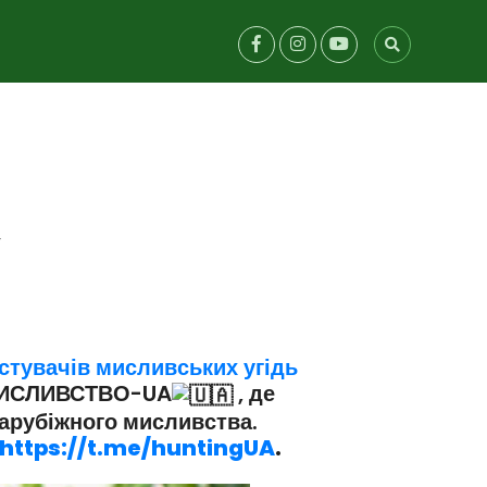
у
истувачів мисливських угідь
ИСЛИВСТВО-UA
, де
зарубіжного мисливства.
https://t.me/huntingUA
.