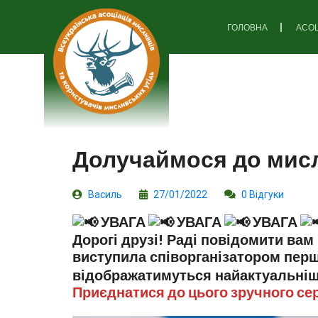
ГОЛОВНА
АСОЦ
Долучаймося до мис
Василь
27/01/2022
0 Відгуки
УВАГА
УВАГА
УВАГА
Дорогі друзі! Раді повідомити вам
виступила співорганізатором пе
відображатимуться найактуальніші
Приєднатися до цього зручного се