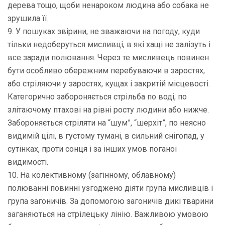
дерева тощо, щоби ненароком людина або собака не
зрушила її.
9. У пошуках звірини, не зважаючи на погоду, куди
тільки недоберуться мисливці, в які хащі не залізуть і
все заради полювання. Через те мисливець повинен
бути особливо обережним перебуваючи в заростях,
або стріляючи у заростях, кущах і закритій місцевості.
Категорично забороняється стрільба по воді, по
злітаючому птахові на рівні росту людини або нижче.
Забороняється стріляти на “шум”, “шерхіт”, по неясно
видимій цілі, в густому тумані, в сильний снігопад, у
сутінках, проти сонця і за інших умов поганої
видимості.
10. На колективному (загінному, облавному)
полюванні повинні узгоджено діяти група мисливців і
група загоничів. За допомогою загоничів дикі тварини
заганяються на стрілецьку лінію. Важливою умовою