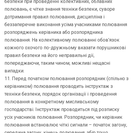
безпеки при проведенні колективних, облавних
полювань, є чітке знання техніки безпеки, суворе
дотримання правил полювання, дисципліна і
беззаперечне виконання усіма учасниками полювання
розпоряджень керівника або розпорядника
полювання. На колективному полюванні обов’язок
кожного охочого по-дружньому вказати порушникові
правил безпеки на його неправильні дії,
попереджаючи, таким чином, можливі нещасні
випадки.
11. Перед початком полювання розпорядник (спільно з
керівником) полювання проводить інструктаж з
техніки безпеки, порядок організації і проведення
полювання в конкретному мисливському
господарстві. Інструктаж проводиться під розписку
усіх учасників полювання. Розпорядник, чи керівник
полювання встановлює чіткі сигнали – початок загону,
середина загону, кінець полювання, збір тощо.