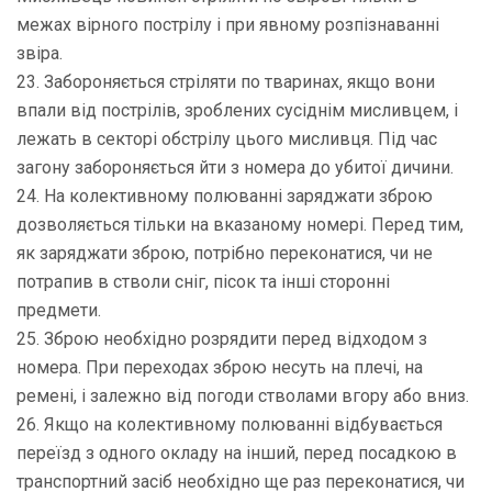
межах вірного пострілу і при явному розпізнаванні
звіра.
23. Забороняється стріляти по тваринах, якщо вони
впали від пострілів, зроблених сусіднім мисливцем, і
лежать в секторі обстрілу цього мисливця. Під час
загону забороняється йти з номера до убитої дичини.
24. На колективному полюванні заряджати зброю
дозволяється тільки на вказаному номері. Перед тим,
як заряджати зброю, потрібно переконатися, чи не
потрапив в стволи сніг, пісок та інші сторонні
предмети.
25. Зброю необхідно розрядити перед відходом з
номера. При переходах зброю несуть на плечі, на
ремені, і залежно від погоди стволами вгору або вниз.
26. Якщо на колективному полюванні відбувається
переїзд з одного окладу на інший, перед посадкою в
транспортний засіб необхідно ще раз переконатися, чи