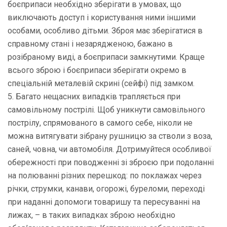
боєприпаси необхідно зберігати в умовах, що
виключають доступ і користування ними іншими
особами, особливо дітьми. Зброя має зберігатися в
справному стані і незарядженою, бажано в
розібраному виді, а боєприпаси замкнутими. Краще
всього зброю і боєприпаси зберігати окремо в
спеціальній металевій скрині (сейфі) під замком.
5. Багато нещасних випадків трапляється при
самовільному пострілі. Щоб уникнути самовільного
пострілу, спрямованого в самого себе, ніколи не
можна витягувати зібрану рушницю за стволи з воза,
саней, човна, чи автомобіля. Дотримуйтеся особливої
обережності при поводженні зі зброєю при подоланні
на полюванні різних перешкод: по поклажах через
річки, струмки, канави, огорожі, буреломи, переході
при наданні допомоги товаришу та пересуванні на
лижах, – в таких випадках зброю необхідно