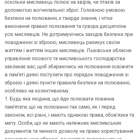
оскільки мисливець полює на звірів, чи птахів за
допомогою вогнепальної зброї. Головною умовою
безпеки на полюванні, є тверде знання, і чітке
виконання правил полювання та сувора дисципліна
усіх мисливців. Не дотримуючись заходів безпеки при
поводженні зі зброєю, мисливець ризикує своїм
життям і життям інших мисливців. Львівське обласне
управління лісового та мисливського господарства
закликає вас, щоб збираючись на полювання освіжити
в пам’яті деякі постулати про порядок поводження зі
зброєю і деякі пункти правила безпеки на полюванні,
особливо на колективному.
1. Будь яка людина, що йде полювати повинна
пам’ятати, що на полюванні так само, як і перед
законом, всі рівні, і мають однакові права, обов’язки та
мету. Особи, що не мають належних мисливських
документів та чинного дозволу на право користування