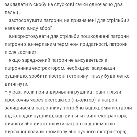
закладати в скобу на спускові гачки одночасно два
пальці;
– застосовувати патрони, не призначені для стрільби з
наявного виду зброї;
– використовувати для стрільби пошкоджені патрони,
патрони з вичерпаним терміном придатності, патрони
після «осічки»;
– якщо заряджений патрон не висувається з
патронника екстрактором, необхідно, закривши
рушницю, зробити постріл і стріляну гільзу буде легко
витягнути;
– у разі, коли при відкриванні рушниці, рант гільзи
проскочив через екстрактор (інжектор), а патрон
залишився в патроннику, потрібно відокремити стволи
від колодки рушниці, відгвинтити гвинт екстрактора,
вийняти або виштовхнути патрон за допомогою
вирізаної лозини, шомполу або ручного екстрактора;