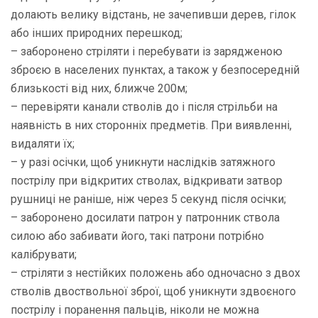
долають велику відстань, не зачепивши дерев, гілок
або інших природних перешкод;
– заборонено стріляти і перебувати із зарядженою
зброєю в населених пунктах, а також у безпосередній
близькості від них, ближче 200м;
– перевіряти канали стволів до і після стрільби на
наявність в них сторонніх предметів. При виявленні,
видаляти їх;
– у разі осічки, щоб уникнути наслідків затяжного
пострілу при відкритих стволах, відкривати затвор
рушниці не раніше, ніж через 5 секунд після осічки;
– заборонено досилати патрон у патронник ствола
силою або забивати його, такі патрони потрібно
калібрувати;
– стріляти з нестійких положень або одночасно з двох
стволів двоствольної зброї, щоб уникнути здвоєного
пострілу і поранення пальців, ніколи не можна