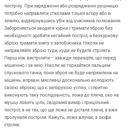
пострілу. При зарядженні або розрядженні рушницю
потрібно направляти стволами тільки вгору або в
землю, відвернувшись убік від учасників полювання.
Забороняється зводити курки і тримати зброю без
необхідності зробити негайний постріл, а безкуркову
зброю тримати зняту з запобіжника. Ніколи не
направляйте зброю туди, куди не будете стріляти.
Перш ніж вистрілити – завжди перевірте, що перед
мішенню і за нею. Ніколи не торкайтеся пальцем
спускового гачка, поки зброя не буде напрямлена на
мішень, вправні мисливці досконально володіють
своєю зброєю, що є запорукою успіху, і спритно
виконують таку послідовність; ложа до плеча, око на
мушці ловить ціль, свідомий вимір і прицільний
постріл, а не так, що ще ложа не дістала плеча, а вже
пролунали постріли. Кажуть, ложа влучає, а люфа
стріляє.