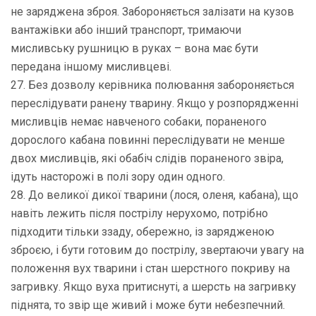
не заряджена зброя. Забороняється залізати на кузов
вантажівки або інший транспорт, тримаючи
мисливську рушницю в руках – вона має бути
передана іншому мисливцеві.
27. Без дозволу керівника полювання забороняється
переслідувати ранену тварину. Якщо у розпорядженні
мисливців немає навченого собаки, пораненого
дорослого кабана повинні переслідувати не менше
двох мисливців, які обабіч слідів пораненого звіра,
ідуть насторожі в полі зору один одного.
28. До великої дикої тварини (лося, оленя, кабана), що
навіть лежить після пострілу нерухомо, потрібно
підходити тільки ззаду, обережно, із зарядженою
зброєю, і бути готовим до пострілу, звертаючи увагу на
положення вух тварини і стан шерстного покриву на
загривку. Якщо вуха притиснуті, а шерсть на загривку
піднята, то звір ще живий і може бути небезпечний.