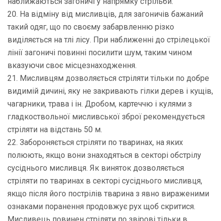
наближаються загоничі у напрямку стрільби.
20. На відміну від мисливців, для загоничів бажаний
такий одяг, що по своєму забарвленню різко
виділяється на тлі лісу. При наближенні до стрілецької
лінії загоничі повинні посилити шум, таким чином
вказуючи своє місцезнаходження.
21. Мисливцям дозволяється стріляти тільки по добре
видимій дичині, яку не закривають гілки дерев і кущів,
чагарники, трава і ін. Дробом, картеччю і кулями з
гладкоствольної мисливської зброї рекомендується
стріляти на відстань 50 м.
22. Забороняється стріляти по тваринах, на яких
полюють, якщо вони знаходяться в секторі обстрілу
сусіднього мисливця. Як виняток дозволяється
стріляти по тваринах в секторі сусіднього мисливця,
якщо після його пострілів тварина з явно вираженими
ознаками поранення продовжує рух щоб скритися.
Мисливець повинен стріляти по звірові тільки в