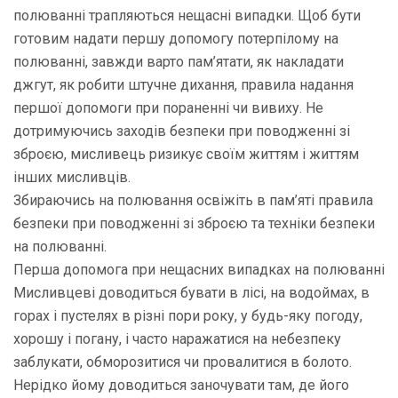
полюванні трапляються нещасні випадки. Щоб бути
готовим надати першу допомогу потерпілому на
полюванні, завжди варто пам’ятати, як накладати
джгут, як робити штучне дихання, правила надання
першої допомоги при пораненні чи вивиху. Не
дотримуючись заходів безпеки при поводженні зі
зброєю, мисливець ризикує своїм життям і життям
інших мисливців.
Збираючись на полювання освіжіть в пам’яті правила
безпеки при поводженні зі зброєю та техніки безпеки
на полюванні.
Перша допомога при нещасних випадках на полюванні
Мисливцеві доводиться бувати в лісі, на водоймах, в
горах і пустелях в різні пори року, у будь-яку погоду,
хорошу і погану, і часто наражатися на небезпеку
заблукати, обморозитися чи провалитися в болото.
Нерідко йому доводиться заночувати там, де його