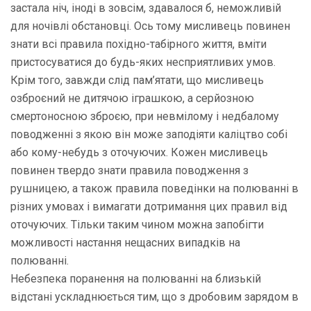
застала ніч, іноді в зовсім, здавалося б, неможливій
для ночівлі обстановці. Ось тому мисливець повинен
знати всі правила похідно-табірного життя, вміти
пристосуватися до будь-яких несприятливих умов.
Крім того, завжди слід пам’ятати, що мисливець
озброєний не дитячою іграшкою, а серйозною
смертоносною зброєю, при невмілому і недбалому
поводженні з якою він може заподіяти каліцтво собі
або кому-небудь з оточуючих. Кожен мисливець
повинен твердо знати правила поводження з
рушницею, а також правила поведінки на полюванні в
різних умовах і вимагати дотримання цих правил від
оточуючих. Тільки таким чином можна запобігти
можливості настання нещасних випадків на
полюванні.
Небезпека поранення на полюванні на близькій
відстані ускладнюється тим, що з дробовим зарядом в