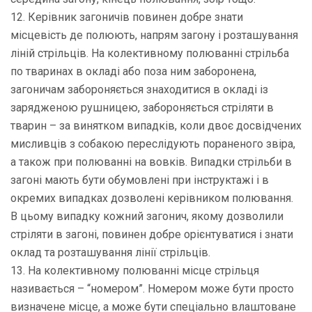
12. Керівник загоничів повинен добре знати
місцевість де полюють, напрям загону і розташування
ліній стрільців. На колективному полюванні стрільба
по тваринах в окладі або поза ним заборонена,
загоничам забороняється знаходитися в окладі із
зарядженою рушницею, забороняється стріляти в
тварин – за винятком випадків, коли двоє досвідчених
мисливців з собакою переслідують пораненого звіра,
а також при полюванні на вовків. Випадки стрільби в
загоні мають бути обумовлені при інструктажі і в
окремих випадках дозволені керівником полювання.
В цьому випадку кожний загонич, якому дозволили
стріляти в загоні, повинен добре орієнтуватися і знати
оклад та розташування лінії стрільців.
13. На колективному полюванні місце стрільця
називається – “номером”. Номером може бути просто
визначене місце, а може бути спеціально влаштоване