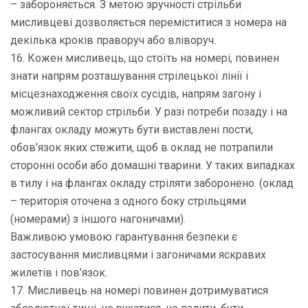
– забороняється. З метою зручності стрільби
мисливцеві дозволяється переміститися з номера на
декілька кроків праворуч або вліворуч.
16. Кожен мисливець, що стоїть на номері, повинен
знати напрям розташування стрілецької лінії і
місцезнаходження своїх сусідів, напрям загону і
можливий сектор стрільби. У разі потреби позаду і на
флангах окладу можуть бути виставлені пости,
обов’язок яких стежити, щоб в оклад не потрапили
сторонні особи або домашні тварини. У таких випадках
в тилу і на флангах окладу стріляти заборонено. (оклад
– територія оточена з одного боку стрільцями
(номерами) з іншого нагоничами).
Важливою умовою гарантування безпеки є
застосування мисливцями і загоничами яскравих
жилетів і пов’язок.
17. Мисливець на номері повинен дотримуватися