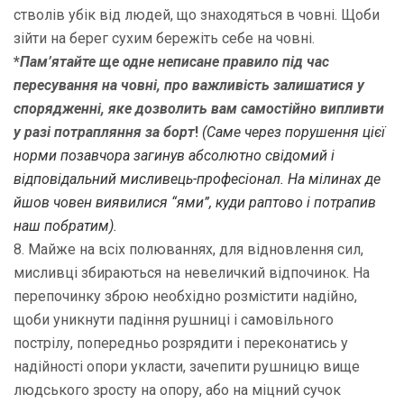
стволів убік від людей, що знаходяться в човні. Щоби
зійти на берег сухим бережіть себе на човні.
*
Пам’ятайте
ще одне неписане правило під час
пересування на човні, про важливість залишатися у
спорядженні, яке дозволить вам самостійно випливти
у разі потрапляння за борт
!
(
Саме через порушення цієї
норми позавчора загинув абсолютно свідомий і
відповідальний мисливець-професіонал. На мілинах де
йшов човен виявилися “ями”, куди раптово і потрапив
наш побратим).
8. Майже на всіх полюваннях, для відновлення сил,
мисливці збираються на невеличкий відпочинок. На
перепочинку зброю необхідно розмістити надійно,
щоби уникнути падіння рушниці і самовільного
пострілу, попередньо розрядити і переконатись у
надійності опори укласти, зачепити рушницю вище
людського зросту на опору, або на міцний сучок