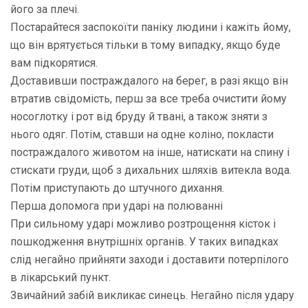
його за плечі.
Постарайтеся заспокоїти паніку людини і кажіть йому,
що він врятується тільки в тому випадку, якщо буде
вам підкорятися.
Доставивши постраждалого на берег, в разі якщо він
втратив свідомість, перш за все треба очистити йому
носоглотку і рот від бруду й твані, а також зняти з
нього одяг. Потім, ставши на одне коліно, покласти
постраждалого животом на інше, натискати на спину і
стискати груди, щоб з дихальних шляхів витекла вода.
Потім приступають до штучного дихання.
Перша допомога при ударі на полюванні
При сильному ударі можливо розтрощення кісток і
пошкодження внутрішніх органів. У таких випадках
слід негайно прийняти заходи і доставити потерпілого
в лікарський пункт.
Звичайний забій викликає синець. Негайно після удару