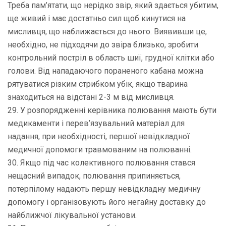
Треба пам’ятати, що нерідко звір, який здається убитим,
ще живий і має достатньо сил щоб кинутися на
мисливця, що наближається до нього. Виявивши це,
необхідно, не підходячи до звіра близько, зробити
контрольний постріл в область шиї, грудної клітки або
голови. Від нападаючого пораненого кабана можна
рятуватися різким стрибком убік, якщо тварина
знаходиться на відстані 2-3 м від мисливця.
29. У розпорядженні керівника полювання мають бути
медикаменти і перев’язувальний матеріал для
надання, при необхідності, першої невідкладної
медичної допомоги травмованим на полюванні.
30. Якщо під час колективного полювання стався
нещасний випадок, полювання припиняється,
потерпілому надають першу невідкладну медичну
допомогу і організовують його негайну доставку до
найближчої лікувальної установи.