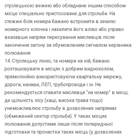
стрілецькою вежею або обладнане іншим способом
місце спеціально пристосоване для стрільби. На
стежині біля номера бажано встромити в землю
номерного кілочка і нахилити його вліво або управо
вказавши напрям пересування мисливців після
закінчення загону за обумовленим сигналом керівника
полювання.
14. Стрілецьку лінію, та номери на ній, бажано
розташовувати в місцях з добрим видноколом,
прямолінійно використовуючи квартальну мережу,
дороги, канави, ЛЕП, трубопроводи і ін. Не
рекомендується ставити мисливця “на номер” в місці,
де щільність лісу (хащі, висока трава тощо)
унеможливлює стрільбу в дозволених напрямах
(обмежений сектор стрільби). У таких місцях
полювання допустиме лише після попередньої
підготовки та прочистки таких місць (у дозволених