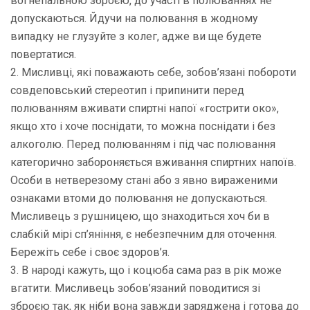
вогнепальною зброєю, до участі в полюваннях не
допускаються. Йдучи на полювання в жодному
випадку не глузуйте з колег, адже ви ще будете
повертатися.
2. Мисливці, які поважають себе, зобов’язані побороти
совдеповський стереотип і припинити перед
полюванням вживати спиртні напої «гострити око»,
якщо хто і хоче поснідати, то можна поснідати і без
алкоголю. Перед полюванням і під час полювання
категорично забороняється вживання спиртних напоїв.
Особи в нетверезому стані або з явно вираженими
ознаками втоми до полювання не допускаються.
Мисливець з рушницею, що знаходиться хоч би в
слабкій мірі сп’яніння, є небезпечним для оточення.
Бережіть себе і своє здоров’я.
3. В народі кажуть, що і коцюба сама раз в рік може
вгатити. Мисливець зобов’язаний поводитися зі
зброєю так, як ніби вона завжди заряджена і готова до