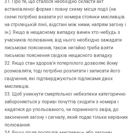
31. Про те, що сталося необхідно скласти акт
встановленої форми і повну схему місця події (на
схемі потрібно вказати усі номера стоянки мисливців
на стрілецькій лінії, відстані між ними, напрям загону і
ін.). Якщо в нещасному випадку винен хто-небудь з
учасників полювання, від нього необхідно зажадати
письмове пояснення, також негайно треба взяти
письмові пояснення свідків нещасного випадку.
32. Якщо стан здоров’я потерпілого дозволяє йому
розмовляти, тоді потрібно розпитати і записати його
свідчення, які підтверджуються підписами двох
мисливців.
33. Щоб уникнути смертельної небезпеки категорично
забороняється у пориві почуттів сходити з номера і
кидатися до упольованого, чи пораненого звіра, до
закінчення загону і сигналу, який подає тільки керівник
полювання.
34. Якщо після пострілів мисливець або загонич