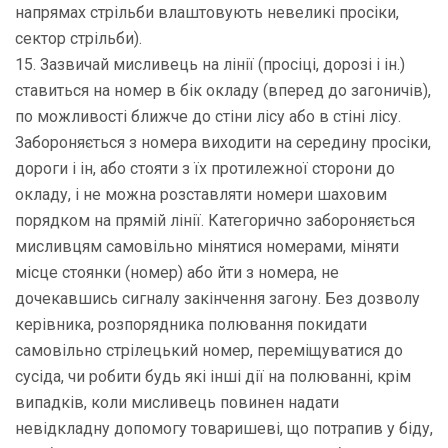
напрямах стрільби влаштовують невеликі просіки,
сектор стрільби).
15. Зазвичай мисливець на лінії (просіці, дорозі і ін.)
ставиться на номер в бік окладу (вперед до загоничів),
по можливості ближче до стіни лісу або в стіні лісу.
Забороняється з номера виходити на середину просіки,
дороги і ін, або стояти з їх протилежної сторони до
окладу, і не можна розставляти номери шаховим
порядком на прямій лінії. Категорично забороняється
мисливцям самовільно мінятися номерами, міняти
місце стоянки (номер) або йти з номера, не
дочекавшись сигналу закінчення загону. Без дозволу
керівника, розпорядника полювання покидати
самовільно стрілецький номер, переміщуватися до
сусіда, чи робити будь які інші дії на полюванні, крім
випадків, коли мисливець повинен надати
невідкладну допомогу товаришеві, що потрапив у біду,