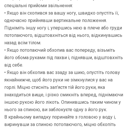
спеціальні прийоми звільнення:
• Якщо він схопився за вашу ногу, швидко опустіть її,
одночасно прийнявши вертикальне положення.
Підніміть іншу ногу і, упершись нею в плече або груди
потопаючого, відштовхніться від нього, відкинувшись
назад всім тілом.
• Якщо потопаючий обхопив вас попереду, візьміть
його обома руками під пахви і, піднявши, відштовхніть
від себе.
• Якщо він обхопив вас ззаду за шию, опустіть голову
якнайнижче, щоб його руки не зімкнулися у вас на
горлі. Міцно стисніть зап’ястя тій його руки, яка
знаходиться вище, і різко смикніть вперед, піднімаючи
іншою рукою його лікоть. Опинившись таким чином у
нього за спиною, ви заблокуєте одну з його рук.
В крайньому випадку поринайте з головою у воду і,
виринувши за спиною потопаючого, міцно обхопіть