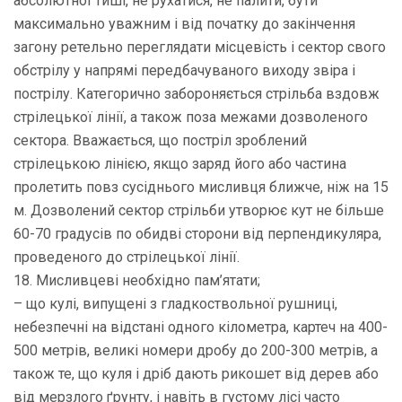
абсолютної тиші, не рухатися, не палити, бути
максимально уважним і від початку до закінчення
загону ретельно переглядати місцевість і сектор свого
обстрілу у напрямі передбачуваного виходу звіра і
пострілу. Категорично забороняється стрільба вздовж
стрілецької лінії, а також поза межами дозволеного
сектора. Вважається, що постріл зроблений
стрілецькою лінією, якщо заряд його або частина
пролетить повз сусіднього мисливця ближче, ніж на 15
м. Дозволений сектор стрільби утворює кут не більше
60-70 градусів по обидві сторони від перпендикуляра,
проведеного до стрілецької лінії.
18. Мисливцеві необхідно пам’ятати;
– що кулі, випущені з гладкоствольної рушниці,
небезпечні на відстані одного кілометра, картеч на 400-
500 метрів, великі номери дробу до 200-300 метрів, а
також те, що куля і дріб дають рикошет від дерев або
від мерзлого ґрунту, і навіть в густому лісі часто