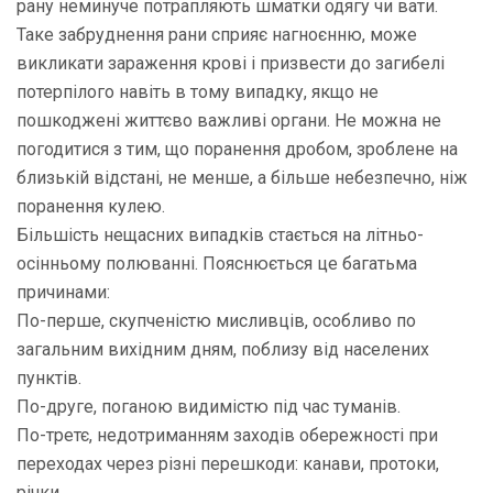
рану неминуче потрапляють шматки одягу чи вати.
Таке забруднення рани сприяє нагноєнню, може
викликати зараження крові і призвести до загибелі
потерпілого навіть в тому випадку, якщо не
пошкоджені життєво важливі органи. Не можна не
погодитися з тим, що поранення дробом, зроблене на
близькій відстані, не менше, а більше небезпечно, ніж
поранення кулею.
Більшість нещасних випадків стається на літньо-
осінньому полюванні. Пояснюється це багатьма
причинами:
По-перше, скупченістю мисливців, особливо по
загальним вихідним дням, поблизу від населених
пунктів.
По-друге, поганою видимістю під час туманів.
По-третє, недотриманням заходів обережності при
переходах через різні перешкоди: канави, протоки,
річки.