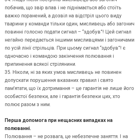
побачив, що звір впав і не піднімається або стоїть
важко поранений, а дозвіл на відстріл цього виду
тварини у команди тільки один, мисливець або загонич
повинні голосно подати сигнал – “здобув”! Цей сигнал
негайно передається іншими мисливцями і загоничами
по усій лінії стрільців. При цьому сигнал “здобув”! є
одночасно і командою закінчення полювання і
припинення всякої стрілянини.
35. Ніколи, ні за яких умов мисливець не повинен
допускати порушення вказаних правил і свято
пам’ятати, що їх дотримання – це гарантія не лише його
особистої безпеки, але і гарантія безпеки цих, хто
полює разом з ним.
Перша допомога при нещасних випадках на
полюванні.
Полювання – не розвага, це небезпечне заняття. І на