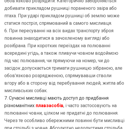
обов’язково розрядити. Категорично забороняється
добивати прикладом рушниці пораненого звіра або
птаха. При ударі прикладом рушниці об землю може
статися постріл, спрямований в самого мисливця.
6. При пересуванні на всіх видах транспорту зброя
повинна знаходитися в зачохленому вигляді або
розібрана. При коротких переїздах на полюванні
всередині угідь, а також пливучи човном водоймою
під час полювання, чи прямуючи на номер, чи до
засідок допускається тримати рушницю зібраною, але
обов’язково розрядженою, спрямувавши стволи
вгору або в сторону від перебування людей, житла або
мисливських собак.
7. Сучасні мисливці мають доступ до придбання
різноманітних
плавзасобів
,
і часто застосовують на
полюванні човни, цілком не придатні до полювання.
Через те особливо обережними повинні бути мисливці
при стрільбі з човна. Абсолютно недопустима стрільба