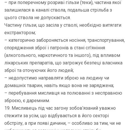
– при поперечному розриві гільзи (теки), частина якої
залишилася в каналі ствола, подальша стрільба з
цього ствола не допускається.
Частину гільзи, що засіла у стволі, необхідно витягати
екстрактором;
– категорично забороняється носіння, транспортування,
спорядження зброї і патронів в стані сп’яніння
(алкогольного, наркотичного та іншого), під впливом
лікарських препаратів, що загрожує безпеці власника
зброї та оточуючих його людей;
– недопустимо направляти зброю на людину чи
домашніх тварин, навіть якщо вона не заряджена;
– перебування мисливця на полюванні з несправною
зброєю, є даремним.
19. Мисливець під час загону зобов’язаний уважно
стежити за усім, що відбувається в його секторі
обстрілу, а при появі дичини, – особливо за тим, чи не