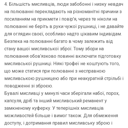
4. Більшість мисливців, люди забобонні і низку невдач
на полюванні перекладають на різноманітні причини з
посиланням на прикмети і повір’я, через те ніколи на
полюванні не беріть в руки чужої рушниці, і не давайте
для оглядин своєї, особливо надто цікавим індивідам.
Безпека на полюванні багато в чому залежить від
стану вашої мисливської зброї. Тому збори на
полювання обов’язково повинні включати підготовку
мисливської рушниці. Ніякі трофеї не коштують того,
що може статися при полюванні з несправною
мисливською рушницею або при неакуратній стрільбі і
поводженні зі зброєю.
Бувалі мисливці у минулі часи зберігали набої, порох,
капсуля, дріб та інший мисливський реманент у
замкненому куферку. У теперішніх мисливців
можливостей більше і вимог також. Для обмеження
доступу, і дотримання правил мисливську зброю і