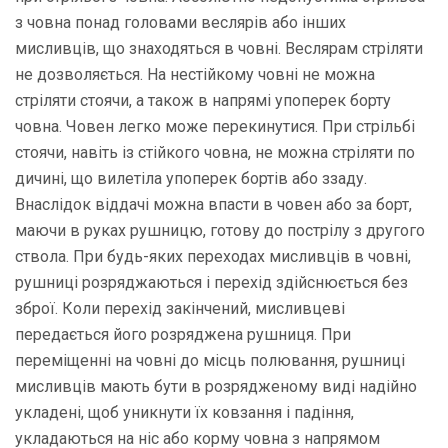
з човна понад головами веслярів або інших
мисливців, що знаходяться в човні. Веслярам стріляти
не дозволяється. На нестійкому човні не можна
стріляти стоячи, а також в напрямі упоперек борту
човна. Човен легко може перекинутися. При стрільбі
стоячи, навіть із стійкого човна, не можна стріляти по
дичині, що вилетіла упоперек бортів або ззаду.
Внаслідок віддачі можна впасти в човен або за борт,
маючи в руках рушницю, готову до пострілу з другого
ствола. При будь-яких переходах мисливців в човні,
рушниці розряджаються і перехід здійснюється без
зброї. Коли перехід закінчений, мисливцеві
передається його розряджена рушниця. При
переміщенні на човні до місць полювання, рушниці
мисливців мають бути в розрядженому виді надійно
укладені, щоб уникнути їх ковзання і падіння,
укладаються на ніс або корму човна з напрямом