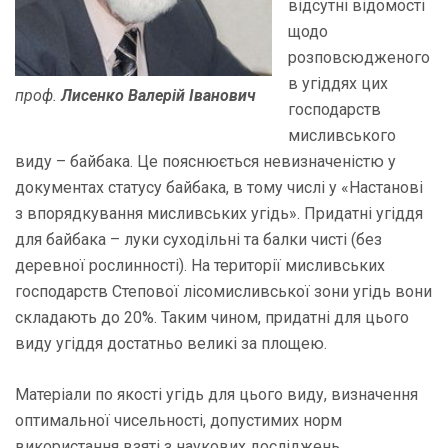
відсутні відомості
щодо
розповсюдженого
в угіддях цих
проф.
Лисенко Валерій Іванович
господарств
мисливського
виду – байбака. Це пояснюється невизначеністю у
документах статусу байбака, в тому числі у «Настанові
з впорядкування мисливських угідь». Придатні угіддя
для байбака – луки суходільні та балки чисті (без
деревної рослинності). На території мисливських
господарств Степової лісомисливської зони угідь вони
складають до 20%. Таким чином, придатні для цього
виду угіддя достатньо великі за площею.
Матеріали по якості угідь для цього виду, визначення
оптимальної чисельності, допустимих норм
використання взяті з наукових досліджень