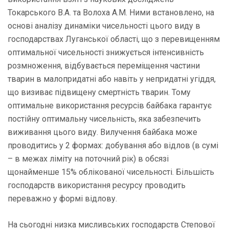
Токарського В.А. та Волоха А.М. Ними встановлено, на
основі аналізу динаміки чисельності цього виду в
господарствах Луганської області, що з перевищенням
оптимальної чисельності знижується інтенсивність
розмноження, відбувається переміщення частини
тварин в малопридатні або навіть у непридатні угіддя,
що визиває підвищену смертність тварин. Тому
оптимальне використання ресурсів байбака гарантує
постійну оптимальну чисельність, яка забезпечить
виживання цього виду. Вилучення байбака може
проводитись у 2 формах: добування або відлов (в сумі
– в межах ліміту на поточний рік) в обсязі
щонайменше 15% облікованої чисельності. Більшість
господарств використання ресурсу проводить
переважно у формі відлову.
На сьогодні низка мисливських господарств Степової