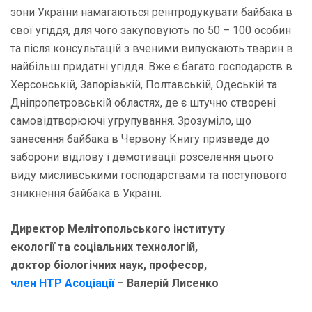
зони України намагаються реінтродукувати байбака в
свої угіддя, для чого закуповують по 50 – 100 особин
та після консультацій з вченими випускають тварин в
найбільш придатні угіддя. Вже є багато господарств в
Херсонській, Запорізькій, Полтавській, Одеській та
Дніпропетровській областях, де є штучно створені
самовідтворюючі угрупування. Зрозуміло, що
занесення байбака в Червону Книгу призведе до
заборони відлову і демотивації розселення цього
виду мисливськими господарствами та поступового
зникнення байбака в Україні.
Директор Мелітопольського інституту
екології та соціальних технологій,
доктор біологічних наук, професор,
член НТР Асоціації
– Валерій Лисенко