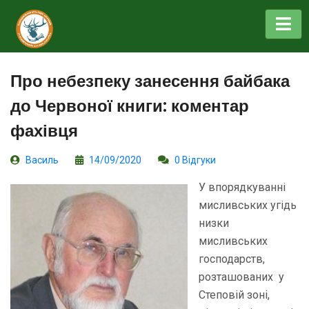
Про небезпеку занесення байбака
до Червоної книги: коментар
фахівця
Василь
14/09/2020
0 Відгуки
У впорядкуванні
мисливських угідь
низки
мисливських
господарств,
розташованих у
Степовій зоні,