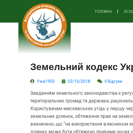
ГОЛОВНА
АСОЦ
Земельний кодекс Ук
Ywa1950
03/10/2018
0 Відгуки
Завданням земельного законодавства є регу
територіальних громад та держави, раціонал
Користувачам мисливських угідь у першу черг
земельних ділянок, обтяження прав на земель
визначено, що “на використання власником зе
ділянку може бути обтяжено правами інших ос