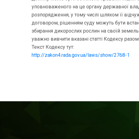
уповноваженого на це органу державної влад
розпорядження, у тому числі шляхом її відч
договором, рішенням суду можуть бути встан
збирання дикорослих рослин на своїй земельні
уважно вивчити вказані статті Кодексу разо
Текст Кодексу тут:
http://zakon4.rada.gov.ua/laws/show/2768-1