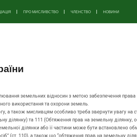
ІАЦІЯ
ПРО МИСЛИВСТВО
ЧЛЕНСТВО
НОВИНИ
раїни
лювання земельних відносин з метою забезпечення права 
ьного використання та охорони земель.
у, а також мисливцям особливо треба звернути увагу на с
ну ділянку) та 111 (Обтяження прав на земельну ділянку, 
мельної ділянки або її частини може бути встановлено обм
іб” (ст. 110), а також що “обтяження прав на земельну ді