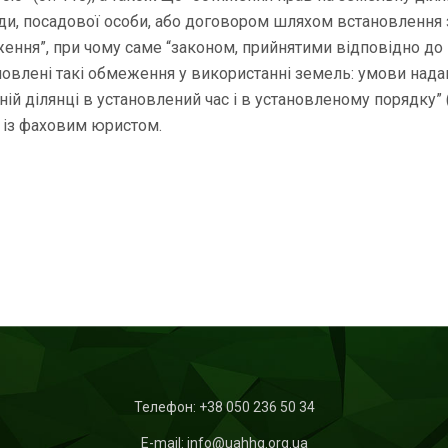
и, посадової особи, або договором шляхом встановлення 
уження”, при чому саме “законом, прийнятими відповідно д
овлені такі обмеження у використанні земель: умови нада
й ділянці в установлений час і в установленому порядку” (
м із фаховим юристом.
Телефон:
+38 050 236 50 34
E-mail: info@uahhg.org.ua